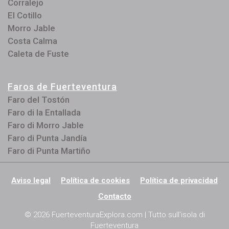
Corralejo
El Cotillo
Morro Jable
Costa Calma
Caleta de Fuste
Faros de Fuerteventura
Faro del Tostón
Faro di la Entallada
Faro di Morro Jable
Faro di Punta Jandía
Faro di Punta Martiño
Aviso legal
Política de cookies
Política de privacidad
Contacto
© 2026 FuerteventuraExplora.com | Tutto sull'isola di
Fuerteventura