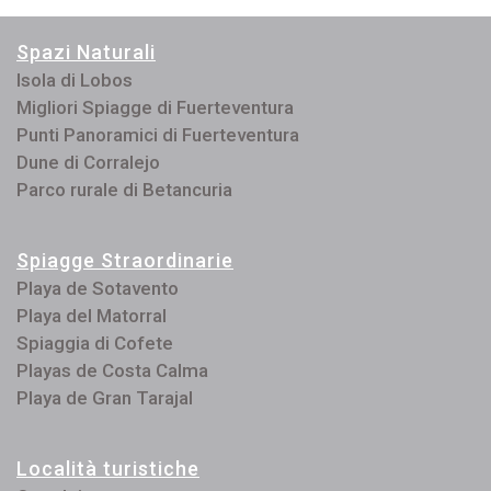
Spazi Naturali
Isola di Lobos
Migliori Spiagge di Fuerteventura
Punti Panoramici di Fuerteventura
Dune di Corralejo
Parco rurale di Betancuria
Spiagge Straordinarie
Playa de Sotavento
Playa del Matorral
Spiaggia di Cofete
Playas de Costa Calma
Playa de Gran Tarajal
Località turistiche