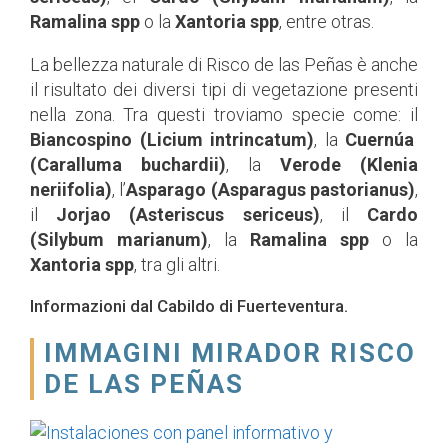
Ramalina spp
o la
Xantoria spp
, entre otras.
La bellezza naturale di Risco de las Peñas è anche
il risultato dei diversi tipi di vegetazione presenti
nella zona. Tra questi troviamo specie come: il
Biancospino (Licium intrincatum)
, la
Cuernúa
(Caralluma buchardii)
, la
Verode (Klenia
neriifolia)
, l’
Asparago (Asparagus pastorianus)
,
il
Jorjao (Asteriscus sericeus)
, il
Cardo
(Silybum marianum)
, la
Ramalina spp
o la
Xantoria spp
, tra gli altri.
Informazioni dal Cabildo di Fuerteventura.
IMMAGINI MIRADOR RISCO
DE LAS PEÑAS