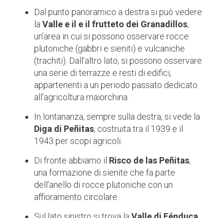
Dal punto panoramico a destra si può vedere
la
Valle e il e il frutteto dei Granadillos
,
un’area in cui si possono osservare rocce
plutoniche (gabbri e sieniti) e vulcaniche
(trachiti). Dall’altro lato, si possono osservare
una serie di terrazze e resti di edifici,
appartenenti a un periodo passato dedicato
all’agricoltura maiorchina.
In lontananza, sempre sulla destra, si vede la
Diga di Peñitas
, costruita tra il 1939 e il
1943 per scopi agricoli.
Di fronte abbiamo il
Risco de las Peñitas
,
una formazione di sienite che fa parte
dell’anello di rocce plutoniche con un
affioramento circolare.
Sul lato sinistro si trova la
Valle di Fénduca
,