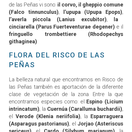
de las Peñas vi sono:
il corvo, il gheppio comune
(Falco tinnunculus)
,
l’upupa (Upupa Epops)
,
l’averla piccola (Lanius excubitor)
,
la
cinciarella (Parus Fuerteventurae degener)
e il
fringuello trombettiere (Rhodopechys
githaginea)
.
FLORA DEL RISCO DE LAS
PEÑAS
La belleza natural que encontramos en Risco de
las Peñas también es aportación de la diferente
clase de vegetación de la zona. Entre la que
encontramos especies como: el
Espino (Licium
intrincatum)
, la
Cuernúa (Caralluma buchardii)
,
el
Verode (Klenia neriifolia)
, la
Esparraguera
(Asparagus pastorianus)
, el
Jorjao (Asteriscus
sericeus)
, el
Cardo (Silybum marianum)
, la