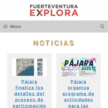
Saltar
al
contenido
Menú
NOTICIAS
Pájara
Pájara
finaliza los
organiza
detalles del
programa de
proceso de
actividades
participación
para las