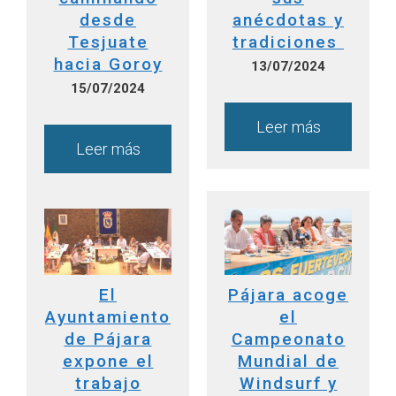
desde
anécdotas y
Tesjuate
tradiciones
hacia Goroy
13/07/2024
15/07/2024
Leer más
Leer más
El
Pájara acoge
Ayuntamiento
el
de Pájara
Campeonato
expone el
Mundial de
trabajo
Windsurf y