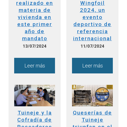
realizado en
Wingfoil
materia de
2024, un
vivienda en
evento
este primer
deportivo de
año de
referencia
mandato
internacional
13/07/2024
11/07/2024
Leer más
Leer más
Tuineje y la
Queserías de
Cofradía de
Tuineje
Pescadores
triunfan en el