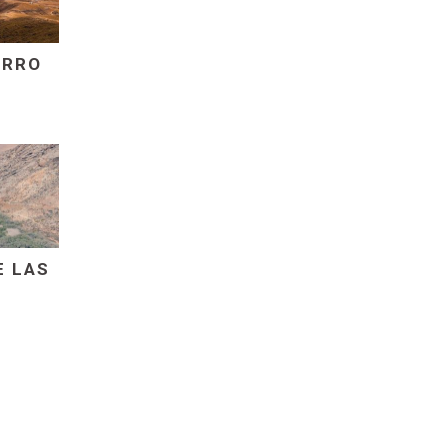
ORRO
E LAS
S