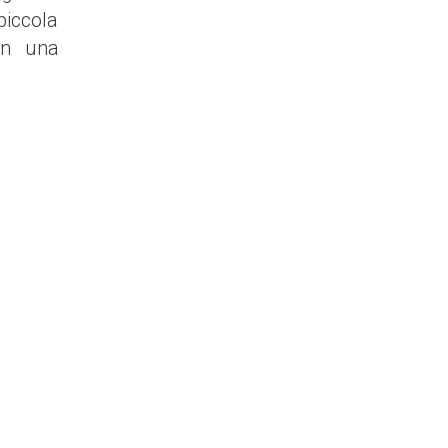
piccola
on una