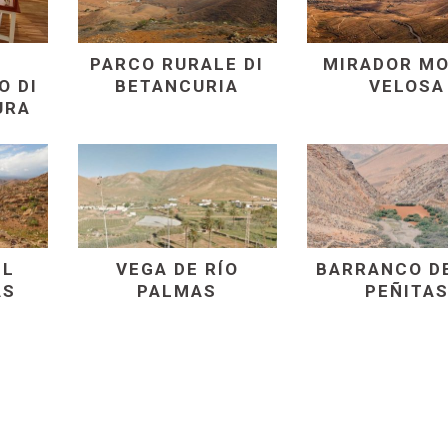
PARCO RURALE DI
MIRADOR M
O DI
BETANCURIA
VELOSA
URA
EL
VEGA DE RÍO
BARRANCO D
AS
PALMAS
PEÑITA