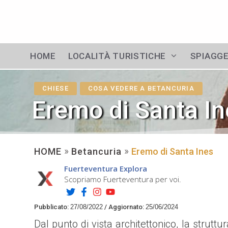
Vai
al
contenuto
HOME
LOCALITÀ TURISTICHE
SPIAGG
CHIESE
COSA VEDERE A BETANCURIA
Eremo di Santa In
»
»
HOME
Betancuria
Eremo di Santa Ines
Fuerteventura Explora
Scopriamo Fuerteventura per voi.
Pubblicato:
27/08/2022
/
Aggiornato:
25/06/2024
Dal punto di vista architettonico, la stru