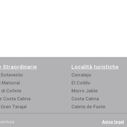
 Straordinarie
Località turistiche
 Sotavento
Corralejo
l Matorral
El Cotillo
 di Cofete
Morro Jable
e Costa Calma
Costa Calma
 Gran Tarajal
Caleta de Fuste
eventura
Aviso legal