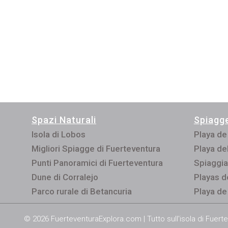
Spazi Naturali
Spiagge
Isola di Lobos
Playa de
Migliori Spiagge di Fuerteventura
Playa de
Punti Panoramici di Fuerteventura
Spiaggia
Dune di Corralejo
Playas d
Parco rurale di Betancuria
Playa de
© 2026 FuerteventuraExplora.com | Tutto sull'isola di Fuert