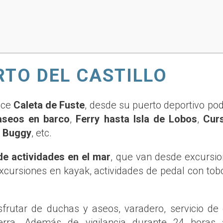
RTO DEL CASTILLO
ece
Caleta de Fuste
, desde su puerto deportivo p
aseos en barco
,
Ferry hasta Isla de Lobos
,
Cur
n Buggy
, etc.
 de actividades en el mar
, que van desde excursi
excursiones en kayak, actividades de pedal con tob
sfrutar de duchas y aseos, varadero, servicio de
ierra. Además de vigilancia durante 24 horas a