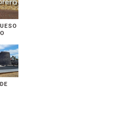
QUESO
RO
 DE