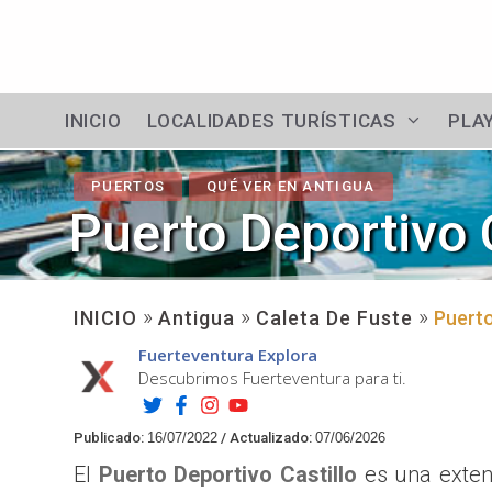
Saltar
al
contenido
INICIO
LOCALIDADES TURÍSTICAS
PLA
PUERTOS
QUÉ VER EN ANTIGUA
Puerto Deportivo 
»
»
»
INICIO
Antigua
Caleta De Fuste
Puerto
Fuerteventura Explora
Descubrimos Fuerteventura para ti.
Publicado:
16/07/2022
/
Actualizado:
07/06/2026
El
Puerto Deportivo Castillo
es una extens