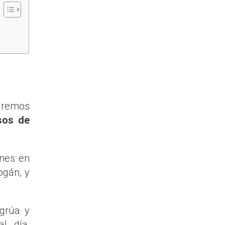
odremos
sos de
ones en
ogán, y
 grúa y
l día,